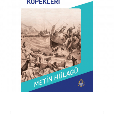
₺
350,00
₺
300,00
Sepete Ekle
Ara: