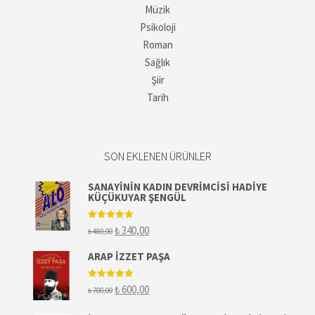
Müzik
Psikoloji
Roman
Sağlık
Şiir
Tarih
SON EKLENEN ÜRÜNLER
SANAYININ KADIN DEVRIMCISI HADIYE
KÜÇÜKUYAR ŞENGÜL
5 üzerinden
Orijinal
Şu
₺
340,00
₺
480,00
5.00
oy aldı
fiyat:
andaki
₺ 480,00.
fiyat:
ARAP İZZET PAŞA
₺ 340,00.
5 üzerinden
Orijinal
Şu
₺
600,00
₺
700,00
5.00
oy aldı
fiyat:
andaki
₺ 700,00.
fiyat: