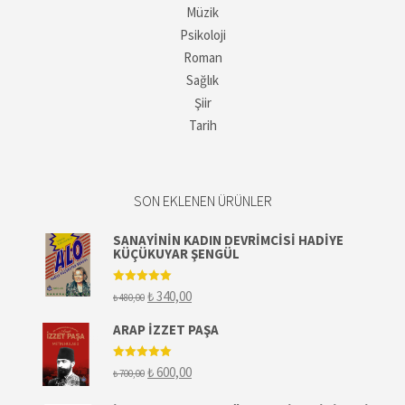
Müzik
Psikoloji
Roman
Sağlık
Şiir
Tarih
SON EKLENEN ÜRÜNLER
SANAYININ KADIN DEVRIMCISI HADIYE
KÜÇÜKUYAR ŞENGÜL
5 üzerinden
Orijinal
Şu
₺
340,00
₺
480,00
5.00
oy aldı
fiyat:
andaki
₺ 480,00.
fiyat:
ARAP İZZET PAŞA
₺ 340,00.
5 üzerinden
Orijinal
Şu
₺
600,00
₺
700,00
5.00
oy aldı
fiyat:
andaki
₺ 700,00.
fiyat: