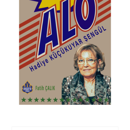
5.00
₺
480,00
₺
340,00
Sepete Ekle
Ara: