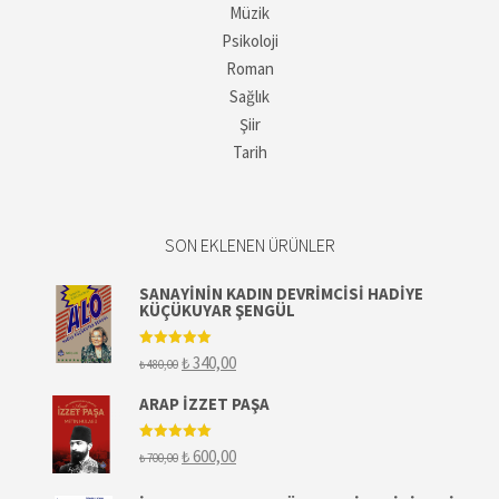
Müzik
Psikoloji
Roman
Sağlık
Şiir
Tarih
SON EKLENEN ÜRÜNLER
SANAYININ KADIN DEVRIMCISI HADIYE
KÜÇÜKUYAR ŞENGÜL
5 üzerinden
Orijinal
Şu
₺
340,00
₺
480,00
5.00
oy aldı
fiyat:
andaki
₺ 480,00.
fiyat:
ARAP İZZET PAŞA
₺ 340,00.
5 üzerinden
Orijinal
Şu
₺
600,00
₺
700,00
5.00
oy aldı
fiyat:
andaki
₺ 700,00.
fiyat: