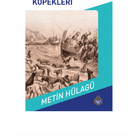
₺
350,00
₺
300,00
Sepete Ekle
Ara: