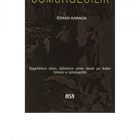
₺
190,00
₺
160,00
Sepete Ekle
Ara: