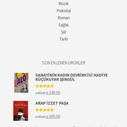
Müzik
Psikoloji
Roman
Sağlık
Şiir
Tarih
SON EKLENEN ÜRÜNLER
SANAYININ KADIN DEVRIMCISI HADIYE
KÜÇÜKUYAR ŞENGÜL
5 üzerinden
Orijinal
Şu
₺
340,00
₺
480,00
5.00
oy aldı
fiyat:
andaki
₺ 480,00.
fiyat:
ARAP İZZET PAŞA
₺ 340,00.
5 üzerinden
Orijinal
Şu
₺
600,00
₺
700,00
5.00
oy aldı
fiyat:
andaki
₺ 700,00.
fiyat: