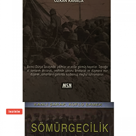
₺
190,00
₺
160,00
Sepete Ekle
İNDIRIM