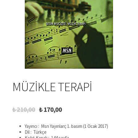
MÜZIKLE TERAPI
Orijinal
Şu
₺
210,00
₺
170,00
fiyat:
andaki
₺ 210,00.
fiyat:
Yayıncı ‏: ‎
Msn Yayınları; 1. basım (1 Ocak 2017)
₺ 170,00.
Dil ‏: ‎
Türkçe
Kağıt Kapak ‏: ‎
144 sayfa