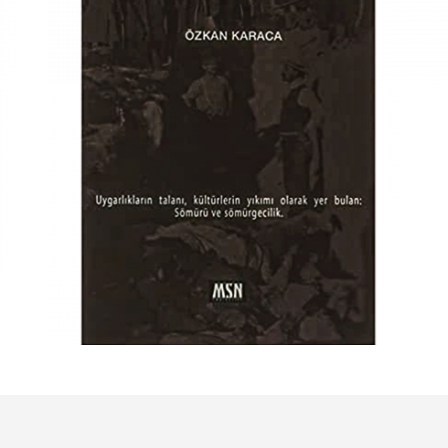
₺
190,00
₺
160,00
Sepete Ekle