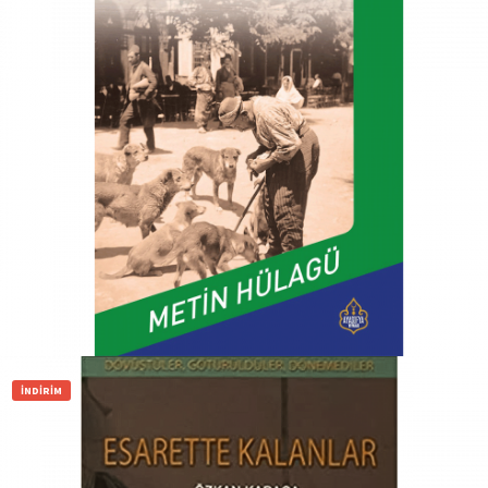
₺
350,00
₺
300,00
Sepete Ekle
İNDIRIM