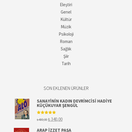
Eleştiri
Genel
Kültür
Müzik
Psikoloji
Roman
Sağlık
Şiir
Tarih
SON EKLENEN ÜRÜNLER
SANAYININ KADIN DEVRIMCISI HADIYE
KÜÇÜKUYAR ŞENGÜL
5 üzerinden
Orijinal
Şu
₺
340,00
₺
480,00
5.00
oy aldı
fiyat:
andaki
₺ 480,00.
fiyat:
ARAP İZZET PAŞA