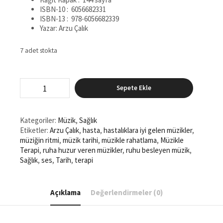
ISBN-10 ‏: ‎
6056682331
ISBN-13 ‏: ‎
978-6056682339
Yazar: Arzu Çalık
7 adet stokta
Müzikle
Sepete Ekle
Terapi
adet
Kategoriler:
Müzik
,
Sağlık
Etiketler:
Arzu Çalık
,
hasta
,
hastalıklara iyi gelen müzikler
,
müziğin ritmi
,
müzik tarihi
,
müzikle rahatlama
,
Müzikle
Terapi
,
ruha huzur veren müzikler
,
ruhu besleyen müzik
,
Sağlık
,
ses
,
Tarih
,
terapi
Açıklama
Değerlendirmeler (0)